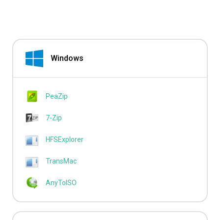
Windows
PeaZip
7-Zip
HFSExplorer
TransMac
AnyToISO