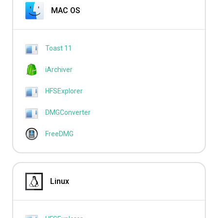
MAC OS
Toast 11
iArchiver
HFSExplorer
DMGConverter
FreeDMG
Linux