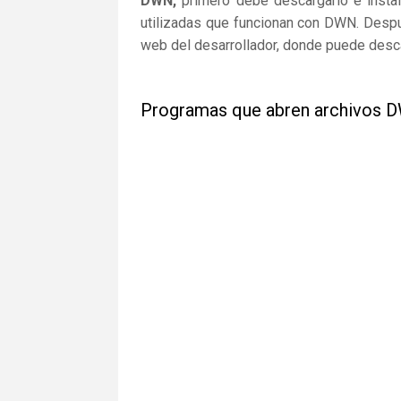
DWN,
primero debe descargarlo e instala
utilizadas que funcionan con DWN. Despué
web del desarrollador, donde puede desca
Programas que abren archivos 