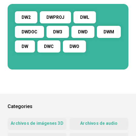
DW2
DWPROJ
DWL
DWDOC
DW3
DWD
DWM
DW
DWC
DWO
Categories
Archivos de imágenes 3D
Archivos de audio