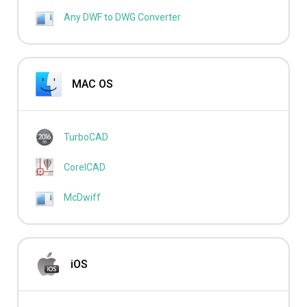
Any DWF to DWG Converter
MAC OS
TurboCAD
CorelCAD
McDwiff
iOS