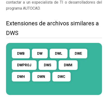
contactar a un especialista de TI o desarrolladores del
programa AUTOCAD.
Extensiones de archivos similares a
DWS
DWB
DW
DWL
DWE
DWPROJ
DWS
DWM
DWH
DWN
DWC