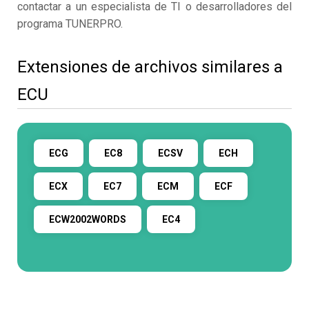
contactar a un especialista de TI o desarrolladores del
programa TUNERPRO.
Extensiones de archivos similares a
ECU
ECG
EC8
ECSV
ECH
ECX
EC7
ECM
ECF
ECW2002WORDS
EC4