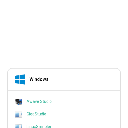
Windows
Awave Studio
GigaStudio
LinuxSampler