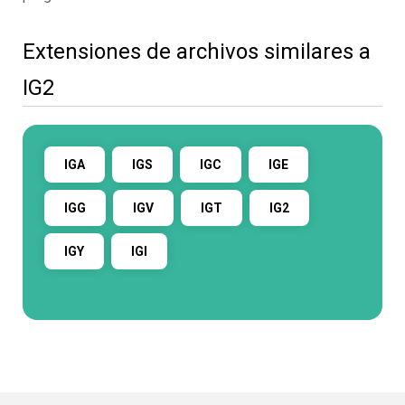
Extensiones de archivos similares a
IG2
IGA
IGS
IGC
IGE
IGG
IGV
IGT
IG2
IGY
IGI