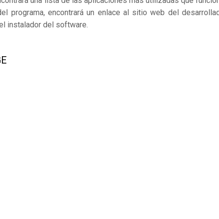
ncontrará una lista de las aplicaciones más utilizadas que funcio
el programa, encontrará un enlace al sitio web del desarrollad
 instalador del software.
GE