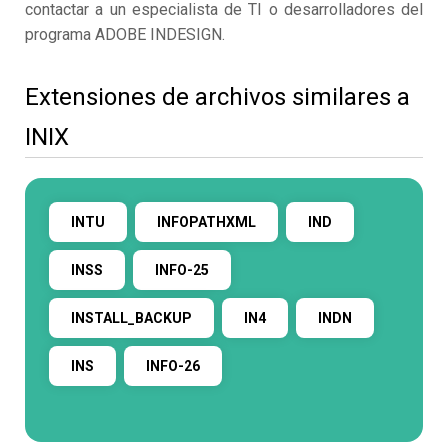
contactar a un especialista de TI o desarrolladores del
programa ADOBE INDESIGN.
Extensiones de archivos similares a
INIX
INTU
INFOPATHXML
IND
INSS
INFO-25
INSTALL_BACKUP
IN4
INDN
INS
INFO-26