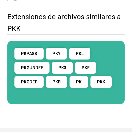
Extensiones de archivos similares a
PKK
PKPASS
PKY
PKL
PKGUNDEF
PK3
PKF
PKGDEF
PKB
PK
PKK