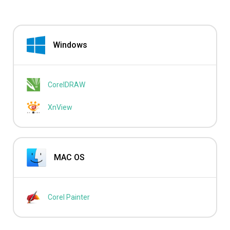
Windows
CorelDRAW
XnView
MAC OS
Corel Painter