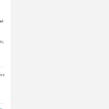
el
to,
res