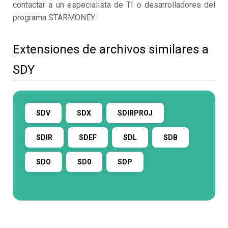
contactar a un especialista de TI o desarrolladores del
programa STARMONEY.
Extensiones de archivos similares a
SDY
SDV
SDX
SDIRPROJ
SDIR
SDEF
SDL
SDB
SDO
SD0
SDP