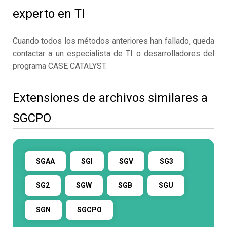
experto en TI
Cuando todos los métodos anteriores han fallado, queda
contactar a un especialista de TI o desarrolladores del
programa CASE CATALYST.
Extensiones de archivos similares a
SGCPO
SGAA
SGI
SGV
SG3
SG2
SGW
SGB
SGU
SGN
SGCPO