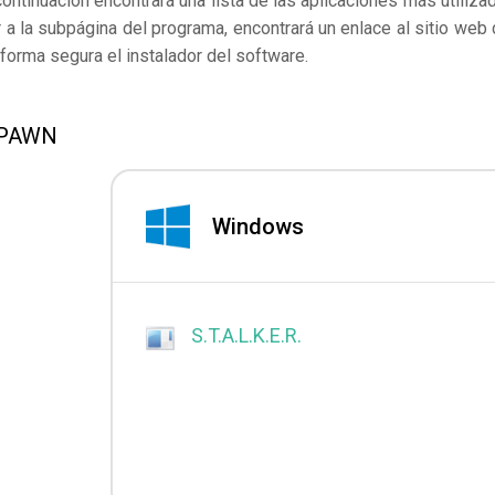
continuación encontrará una lista de las aplicaciones más utiliza
 la subpágina del programa, encontrará un enlace al sitio web 
forma segura el instalador del software.
 SPAWN
Windows
S.T.A.L.K.E.R.