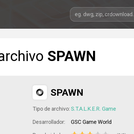
 archivo
SPAWN
SPAWN
Tipo de archivo:
S.T.A.L.K.E.R. Game
Desarrollador:
GSC Game World