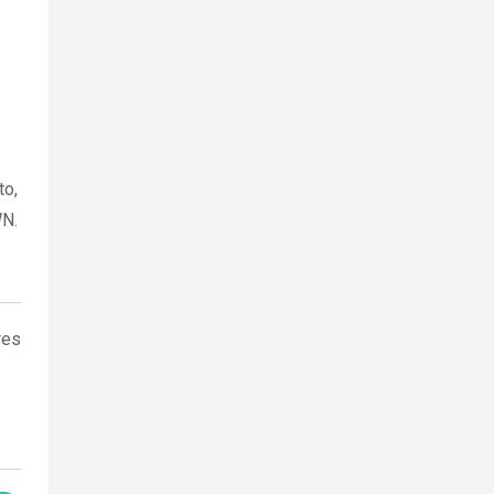
to,
WN.
res