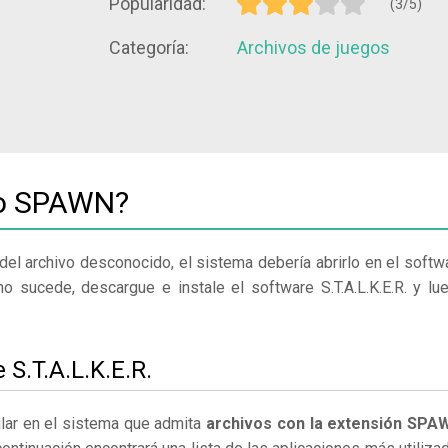
Popularidad:
(3/5)
Categoría:
Archivos de juegos
vo SPAWN?
del archivo desconocido, el sistema debería abrirlo en el softw
o sucede, descargue e instale el software S.T.A.L.K.E.R. y lu
 S.T.A.L.K.E.R.
milar en el sistema que admita
archivos con la extensión SPA