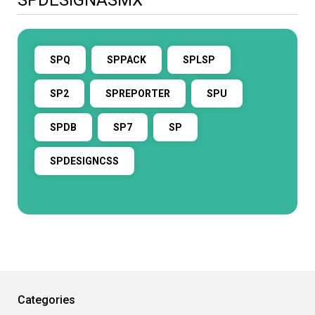
SPDESIGNASMX
SPQ
SPPACK
SPLSP
SP2
SPREPORTER
SPU
SPDB
SP7
SP
SPDESIGNCSS
Categories