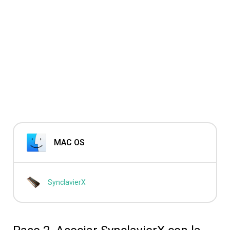
MAC OS
SynclavierX