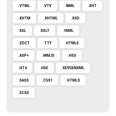
.VTML
.VTV
.WML
.XHT
.XHTM
.XHTML
.XSD
.XSL
.XSLT
.YAML
.ZDCT
.TTY
.HTML5
.ASP+
.MMJS
.HSS
.HT4
.HSE
.XEVGENXML
.SASS
.CSS1
.HTMLS
.SCSS