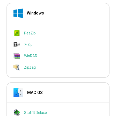
Windows
PeaZip
7-Zip
WinRAR
ZipZag
MAC OS
StuffIt Deluxe