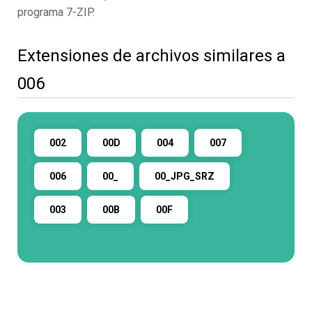
programa 7-ZIP.
Extensiones de archivos similares a
006
002
00D
004
007
006
00_
00_JPG_SRZ
003
00B
00F